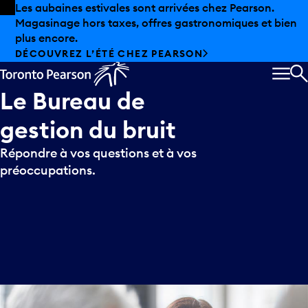
Skip to offers
Passer au contenu principal
Les aubaines estivales sont arrivées chez Pearson.
Magasinage hors taxes, offres gastronomiques et bien
plus encore.
DÉCOUVREZ L’ÉTÉ CHEZ PEARSON
MEN
R
Le
Bureau
de
gestion
du
bruit
Répondre à vos questions et à vos
préoccupations.