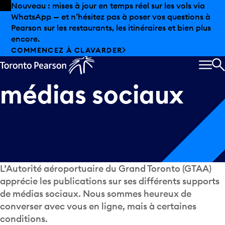
Skip to offers
Passer au contenu principal
Nouveau : mises à jour en temps réel sur les vols via
WhatsApp — et n’hésitez pas à poser vos questions à
Communiquez
Pearson sur les restaurants, les itinéraires et bien plus
encore.
COMMENCEZ À CLAVARDER
avec
nous
sur
les
MEN
R
médias
sociaux
L’Autorité aéroportuaire du Grand Toronto (GTAA)
apprécie les publications sur ses différents supports
de médias sociaux. Nous sommes heureux de
converser avec vous en ligne, mais à certaines
conditions.