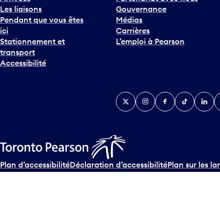
Les liaisons
Gouvernance
Pendant que vous êtes
Médias
ici
Carrières
Stationnement et
L’emploi à Pearson
transport
Accessibilité
Twitter
Instagram
Facebook
TikTok
Linked
Y
Plan d’accessibilité
Déclaration d’accessibilité
Plan sur les la
© Tous droits réservés
2026
Greater Toronto Airports Author