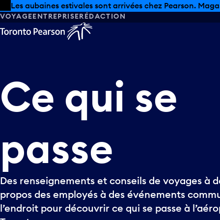
Skip to offers
Passer au contenu principal
Les aubaines estivales sont arrivées chez Pearson. Maga
VOYAGE
ENTREPRISE
RÉDACTION
Ce
qui
se
passe
Des renseignements et conseils de voyages à de
propos des employés à des événements commun
l’endroit pour découvrir ce qui se passe à l’aér