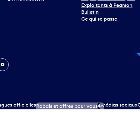
Exploitants à Pearson
Bulletin
Ce qui se passe
In
ouTube
ngues officielles
Conditions d’utilisation des médias sociaux
C
Rabais et offres pour vous
4
ity.