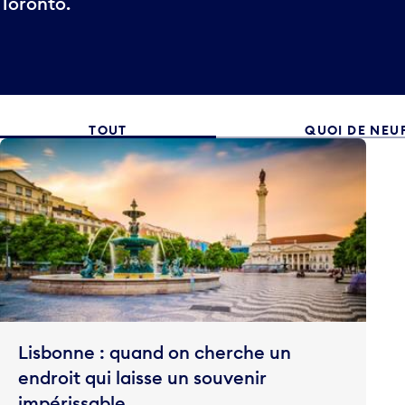
Toronto.
TOUT
QUOI DE NEU
Lisbonne : quand on cherche un
endroit qui laisse un souvenir
impérissable