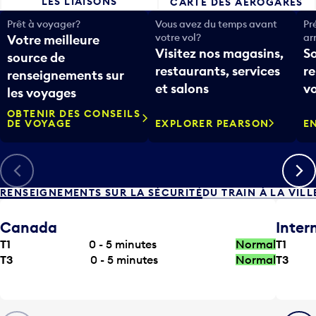
LES LIAISONS
CARTE DES AÉROGARES
Prêt à voyager?
Vous avez du temps avant
Pr
votre vol?
ar
Votre meilleure
Visitez nos magasins,
S
source de
restaurants, services
r
renseignements sur
et salons
v
les voyages
OBTENIR DES CONSEILS
DE VOYAGE
EXPLORER PEARSON
E
Précédent
Suiva
RENSEIGNEMENTS SUR LA SÉCURITÉ
DU TRAIN À LA VILL
Canada
Inter
T1
0 - 5
minutes
Normal
T1
T3
0 - 5
minutes
Normal
T3