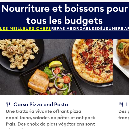
n
Nourriture et boissons pour
l
d
e
tous les budgets
r
c
i
a
LES MEILLEURS CHEFS
REPAS ABORDABLES
DÉJEUNER
BA
e
l
r
e
e
n
t
d
s
r
é
i
l
e
e
r
c
e
t
t
i
s
o
é
Corso Pizza and Pasta
L
n
l
Une trattoria vivante offrant pizza
Des p
n
e
napolitaine, salades de pâtes et antipasti
franç
e
c
frais. Des choix de plats végétariens sont
r
t