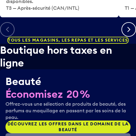
disponibles.
u
i
T3 — Après-sécurité (CAN/INTL)
T1 — 
n
o
e
n
d
n
Précédent
Suiva
a
e
t
r
TOUS LES MAGASINS, LES REPAS ET LES SERVICES
e
u
Boutique hors taxes en
.
n
e
ligne
d
a
t
Beauté
e
.
Économisez 20 %
Offrez-vous une sélection de produits de beauté, des
parfums au maquillage en passant par les soins de la
peau.
DÉCOUVREZ LES OFFRES DANS LE DOMAINE DE LA
BEAUTÉ