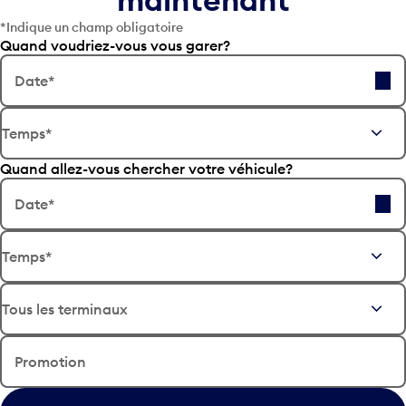
*Indique un champ obligatoire
Quand voudriez-vous vous garer?
Date*
A
Temps*
p
p
Quand allez-vous chercher votre véhicule?
u
y
Date*
e
z
A
s
Temps*
p
u
p
r
u
l
y
a
e
t
z
Promotion
o
s
u
u