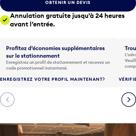
c
r
h
l
Annulation gratuite jusqu’à 24 heures
e
a
F
avant l’entrée.
t
l
o
è
u
c
c
Profitez d’économies supplémentaires
Trou
h
h
L’aér
sur le stationnement
e
e
Veuil
Enregistrez un profil de stationnement et recevez un
v
F
compa
code promotionnel instantané.
e
l
r
è
ENREGISTREZ VOTRE PROFIL MAINTENANT
VÉRIF
s
c
l
h
Précédent
Suiva
e
e
b
v
a
e
s
r
p
s
o
l