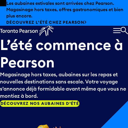
Skip to offers
Passer au contenu principal
Les aubaines estivales sont arrivées chez Pearson.
Magasinage hors taxes, offres gastronomiques et bien
plus encore.
DÉCOUVREZ L’ÉTÉ CHEZ PEARSON
MEN
R
L’été
commence
à
Pearson
Magasinage hors taxes, aubaines sur les repas et
nouvelles destinations sans escale. Votre voyage
s’annonce déjà formidable avant même que vous ne
montiez à bord.
DÉCOUVREZ NOS AUBAINES D’ÉTÉ