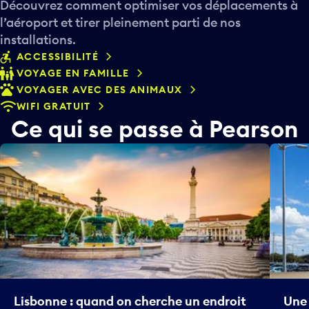
Découvrez comment optimiser vos déplacements à
l’aéroport et tirer pleinement parti de nos
installations.
ACCESSIBILITÉ
VOYAGE EN FAMILLE
VOYAGER AVEC DES ANIMAUX
WIFI GRATUIT
Ce qui se passe à Pearson
Lisbonne : quand on cherche un endroit
Une 