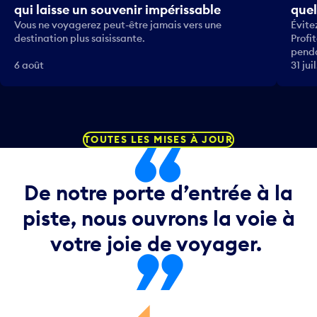
qui laisse un souvenir impérissable
quel
Vous ne voyagerez peut-être jamais vers une
Évite
destination plus saisissante.
Profi
penda
6 août
31 juil
TOUTES LES MISES À JOUR
De notre porte d’entrée à la
piste, nous ouvrons la voie à
votre joie de voyager.