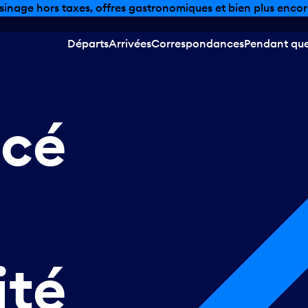
sinage hors taxes, offres gastronomiques et bien plus encor
Départs
Arrivées
Correspondances
Pendant que 
cé
ité