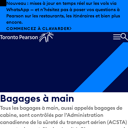
Skip to offers
Passer au contenu principal
Nouveau : mises à jour en temps réel sur les vols via
WhatsApp — et n’hésitez pas à poser vos questions à
Pearson sur les restaurants, les itinéraires et bien plus
Bagages
encore.
COMMENCEZ À CLAVARDER
MEN
R
Bagages à main
Tous les bagages à main, aussi appelés bagages de
cabine, sont contrôlés par l’Administration
canadienne de la sûreté du transport aérien (ACSTA)