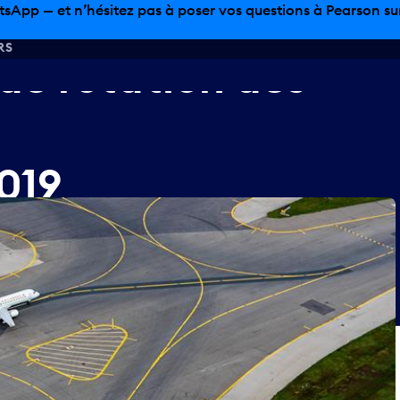
sinage hors taxes, offres gastronomiques et bien plus encor
RS
de
rotation
des
019