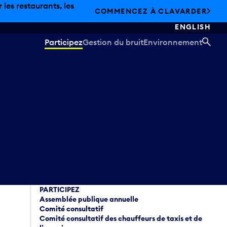
e.
DÉCOUVREZ L’ÉTÉ CHEZ PEARSON
ENGLISH
Participez
Gestion du bruit
Environnement
REC
PARTICIPEZ
Assemblée publique annuelle
Comité consultatif
Comité consultatif des chauffeurs de taxis et de