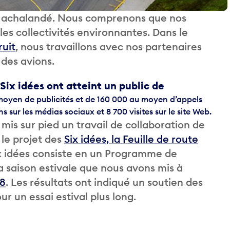
us achalandé. Nous comprenons que nos
les collectivités environnantes. Dans le
ruit
, nous travaillons avec nos partenaires
t des avions.
ix idées ont atteint un public de
 moyen de publicités et de 160 000 au moyen d’appels
ur les médias sociaux et 8 700 visites sur le site Web.
is sur pied un travail de collaboration de
le projet des
Six idées, la Feuille de route
six idées consiste en un Programme de
a saison estivale que nous avons mis à
18
. Les résultats ont indiqué un soutien des
our un essai estival plus long.