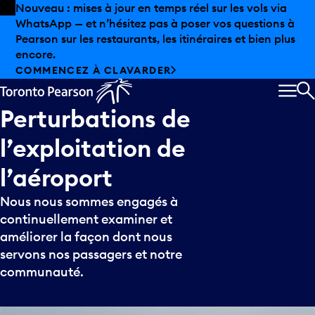
Skip to offers
Passer au contenu principal
Les aubaines estivales sont arrivées chez Pearson.
Magasinage hors taxes, offres gastronomiques et bien
plus encore.
DÉCOUVREZ L’ÉTÉ CHEZ PEARSON
MEN
R
Perturbations
de
l’exploitation
de
l’aéroport
Nous nous sommes engagés à
continuellement examiner et
améliorer la façon dont nous
servons nos passagers et notre
communauté.