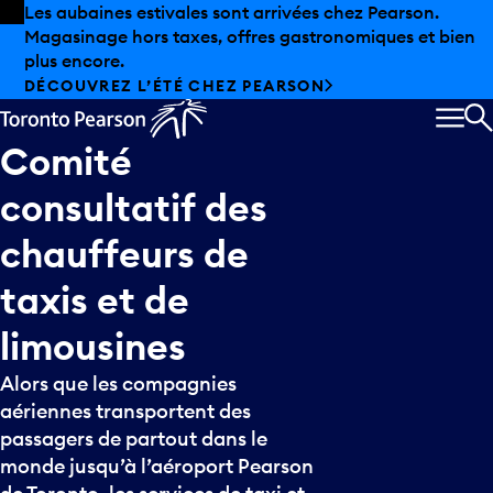
Skip to offers
Passer au contenu principal
Les aubaines estivales sont arrivées chez Pearson.
Magasinage hors taxes, offres gastronomiques et bien
plus encore.
DÉCOUVREZ L’ÉTÉ CHEZ PEARSON
MEN
R
Comité
consultatif
des
chauffeurs
de
taxis
et
de
limousines
Alors que les compagnies
aériennes transportent des
passagers de partout dans le
monde jusqu’à l’aéroport Pearson