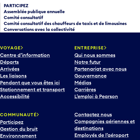
PARTICIPEZ
Assemblée publique annuelle
Comité consultatif
Comité consultatif des chauffeurs de taxis et de limousines
Conversations avec la collectivité
VOYAGE
ENTREPRISE
Centre d’information
Qui nous sommes
Départs
Notre futur
Arrivées
Partenariat avec nous
Les liaisons
Gouvernance
Pendant que vous êtes ici
Médias
Stationnement et transport
Carrières
Accessibilité
L’emploi à Pearson
Contactez nous
COMMUNAUTÉ
Compagnies aériennes et
Participez
destinations
Gestion du bruit
Employés de l’aéroport
Environnement