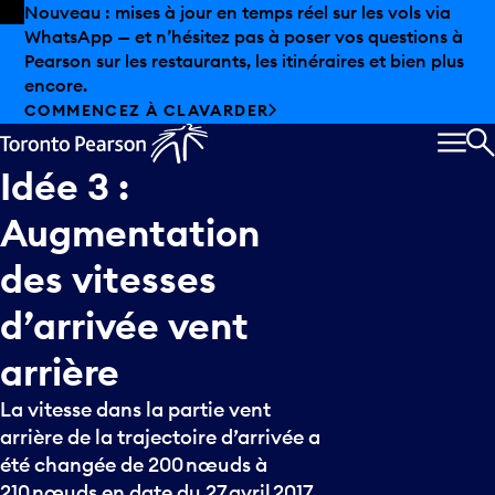
Skip to offers
Passer au contenu principal
Nouveau : mises à jour en temps réel sur les vols via
WhatsApp — et n’hésitez pas à poser vos questions à
Pearson sur les restaurants, les itinéraires et bien plus
encore.
COMMENCEZ À CLAVARDER
MEN
R
Idée
3
:
Augmentation
des
vitesses
d’arrivée
vent
arrière
La vitesse dans la partie vent
arrière de la trajectoire d’arrivée a
été changée de 200 nœuds à
210 nœuds en date du 27 avril 2017