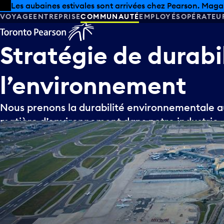
Skip to offers
Passer au contenu principal
Les aubaines estivales sont arrivées chez Pearson. Maga
VOYAGE
ENTREPRISE
COMMUNAUTÉ
EMPLOYÉS
OPÉRATEU
Stratégie
de
durabi
l’environnement
Nous prenons la durabilité environnementale a
matière d’environnement dans notre industrie.