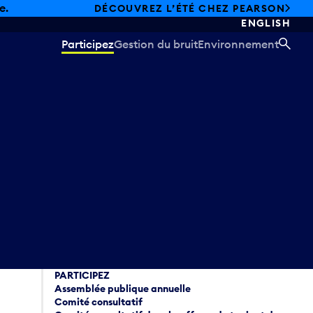
e.
DÉCOUVREZ L’ÉTÉ CHEZ PEARSON
ENGLISH
Participez
Gestion du bruit
Environnement
REC
PARTICIPEZ
Assemblée publique annuelle
Comité consultatif