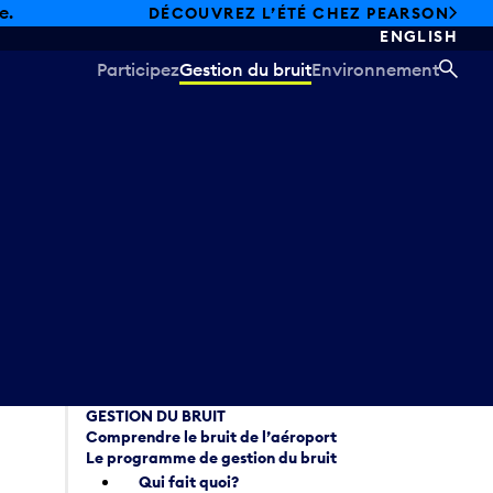
e.
DÉCOUVREZ L’ÉTÉ CHEZ PEARSON
ENGLISH
Participez
Gestion du bruit
Environnement
REC
GESTION DU BRUIT
Comprendre le bruit de l’aéroport
Le programme de gestion du bruit
Qui fait quoi?