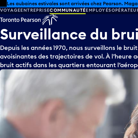
Skip to offers
Passer au contenu principal
Les aubaines estivales sont arrivées chez Pearson. Maga
VOYAGE
ENTREPRISE
COMMUNAUTÉ
EMPLOYÉS
OPÉRATEU
Surveillance
du
bru
Depuis les années 1970, nous surveillons le bruit 
avoisinantes des trajectoires de vol. À l’heure a
bruit actifs dans les quartiers entourant l’aérop