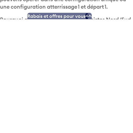
une configuration atterrissage 1 et départ 1.
Pourquoi cela est-il important? Nos pistes Nord/Sud
Rabais et offres pour vous
4
ne peuvent pas être utilisées en mode double en
raison de leur proximité ce qui signifie que notre
capacité est touchée lorsque nous sommes sur cette
configuration. C’est un facteur que nous avons
besoin de considérer lorsque nous regardons à des
initiatives comme
l’Idée 5 : Programme d’alternance
des pistes lors des fins de semaine
pendant la saison
estivale.
Foire aux questions
AGRANDIR TOUT
La direction du vent est-elle la seule chose qui
touche la sélection de pistes d’un point de vue
métrologique?