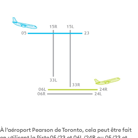
À l’aéroport Pearson de Toronto, cela peut être fait
en utilisant la Piste 05/23 et 06L/24R ou 05/23 et