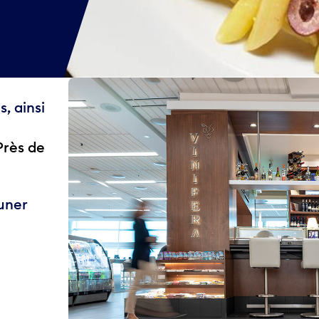
, ainsi
Près de
euner