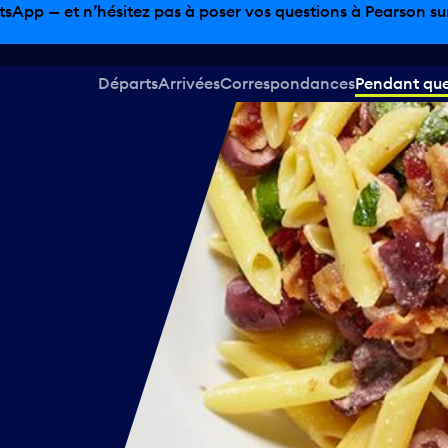
sinage hors taxes, offres gastronomiques et bien plus encor
Départs
Arrivées
Correspondances
Pendant que 