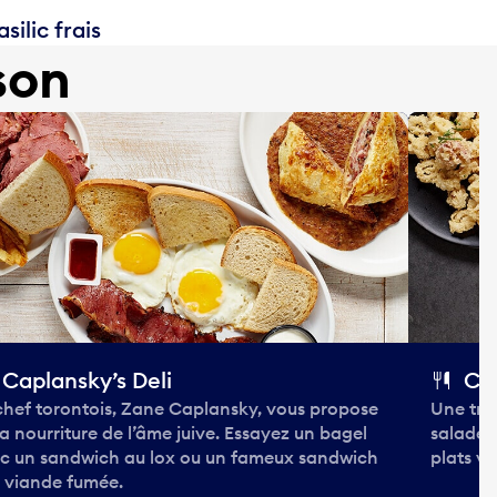
silic frais
son
Caplansky’s Deli
Cor
chef torontois, Zane Caplansky, vous propose
Une trat
la nourriture de l’âme juive. Essayez un bagel
salades 
c un sandwich au lox ou un fameux sandwich
plats vé
a viande fumée.