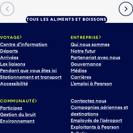
Précédent
Suiva
TOUS LES ALIMENTS ET BOISSONS
VOYAGE
ENTREPRISE
Centre d’information
Qui nous sommes
Départs
Notre futur
Arrivées
Partenariat avec nous
Les liaisons
Gouvernance
Pendant que vous êtes ici
Médias
Stationnement et transport
Carrières
Accessibilité
L’emploi à Pearson
Contactez nous
COMMUNAUTÉ
Compagnies aériennes et
Participez
destinations
Gestion du bruit
Employés de l’aéroport
Environnement
Exploitants à Pearson