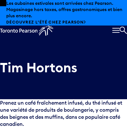
Skip to offers
Passer au contenu principal
Les aubaines estivales sont arrivées chez Pearson.
Magasinage hors taxes, offres gastronomiques et bien
plus encore.
DÉCOUVREZ L’ÉTÉ CHEZ PEARSON
MEN
R
Tim Hortons
Prenez un café fraîchement infusé, du thé infusé et
une variété de produits de boulangerie, y compris
des beignes et des muffins, dans ce populaire café
canadien.