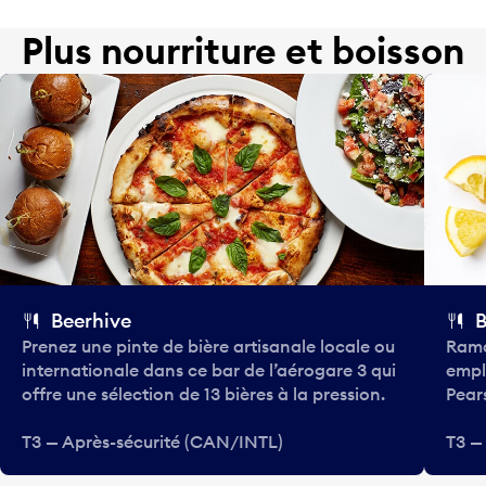
Plus nourriture et boisson
Beerhive
B
Prenez une pinte de bière artisanale locale ou
Rama
internationale dans ce bar de l’aérogare 3 qui
empl
offre une sélection de 13 bières à la pression.
Pear
T3 — Après-sécurité (CAN/INTL)
T3 —