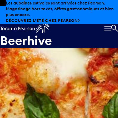
Skip to offers
Passer au contenu principal
Les aubaines estivales sont arrivées chez Pearson.
Magasinage hors taxes, offres gastronomiques et bien
plus encore.
DÉCOUVREZ L’ÉTÉ CHEZ PEARSON
MEN
R
Beerhive