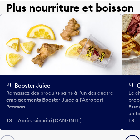
Plus nourriture et boisson
Booster Juice
C
Ramassez des produits sains à l’un des quatre
Le c
emplacements Booster Juice à l’Aéroport
propo
Pearson.
Essa
un f
T3 — Après-sécurité (CAN/INTL)
T3 —
Précédent
Suiva