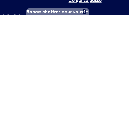
Ce qui se passe
Rabais et offres pour vous
4
Twitter
Instagram
Facebook
TikTok
LinkedIn
YouTube
Plan d’accessibilité
Déclaration d’accessibilité
Plan sur les langues officielles
Conditions d’utilisation des médias sociaux
Conditions d’utilisation
Politique de confidentialité
© Tous droits réservés
2026
Greater Toronto Airports
Authority.