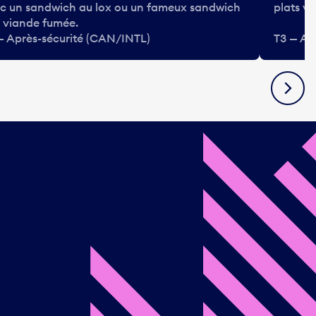
c un sandwich au lox ou un fameux sandwich
plats vé
a viande fumée.
— Après-sécurité (CAN/INTL)
T3 — Ap
Suivan