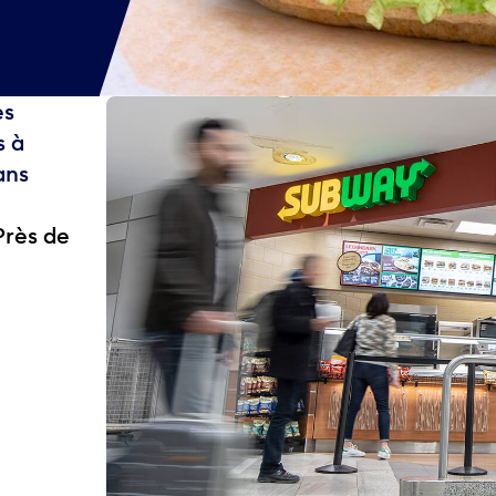
es
s à
ans
Près de