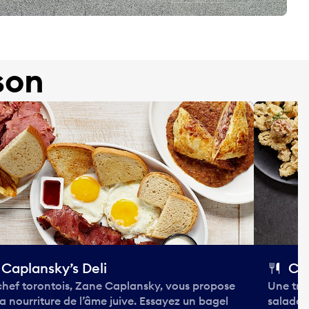
son
Caplansky’s Deli
Cor
chef torontois, Zane Caplansky, vous propose
Une trat
la nourriture de l’âme juive. Essayez un bagel
salades 