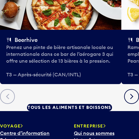
Beerhive
B
Prenez une pinte de bière artisanale locale ou
Rama
internationale dans ce bar de l’aérogare 3 qui
empl
offre une sélection de 13 bières à la pression.
Pear
T3 — Après-sécurité (CAN/INTL)
T3 —
Précédent
Suiva
TOUS LES ALIMENTS ET BOISSONS
VOYAGE
ENTREPRISE
Centre d’information
Qui nous sommes