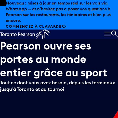
Skip to offers
Passer au contenu principal
Nouveau : mises à jour en temps réel sur les vols via
WhatsApp — et n’hésitez pas à poser vos questions à
Pearson sur les restaurants, les itinéraires et bien plus
encore.
COMMENCEZ À CLAVARDER
MEN
R
Pearson
ouvre
ses
portes
au
monde
entier
grâce
au
sport
Tout ce dont vous avez besoin, depuis les terminaux
jusqu’à Toronto et au tournoi