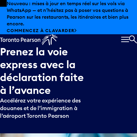
Skip to offers
Passer au contenu principal
Nouveau : mises à jour en temps réel sur les vols via
WhatsApp — et n’hésitez pas à poser vos questions à
Pearson sur les restaurants, les itinéraires et bien plus
encore.
COMMENCEZ À CLAVARDER
MEN
R
Prenez
la
voie
express
avec
la
déclaration
faite
à
l’avance
Accélérez votre expérience des
douanes et de l’immigration à
l’aéroport Toronto Pearson