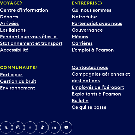
VOYAGE
ENTREPRISE
Centre d’information
Qui nous sommes
Départs
Notre futur
Arrivées
Partenariat avec nous
Les liaisons
Gouvernance
Pendant que vous êtes ici
Médias
Stationnement et transport
Carrières
Accessibilité
L’emploi à Pearson
Contactez nous
COMMUNAUTÉ
Compagnies aériennes et
Participez
destinations
Gestion du bruit
Employés de l’aéroport
Environnement
Exploitants à Pearson
Bulletin
Ce qui se passe
Twitter
Instagram
Facebook
TikTok
LinkedIn
YouTube