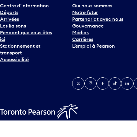
Centre d’information
Qui nous sommes
Départs
Notre futur
Arrivées
Partenariat avec nous
Les liaisons
Gouvernance
Pendant que vous êtes
Médias
ici
Carrières
Stationnement et
L’emploi à Pearson
transport
Accessibilité
Twitter
Instagram
Facebook
TikTok
Linked
Y
Plan d’accessibilité
Déclaration d’accessibilité
Plan sur les la
© Tous droits réservés
2026
Greater Toronto Airports Author