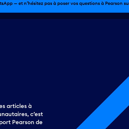
sinage hors taxes, offres gastronomiques et bien plus encor
s articles à
autaires, c’est
oport Pearson de