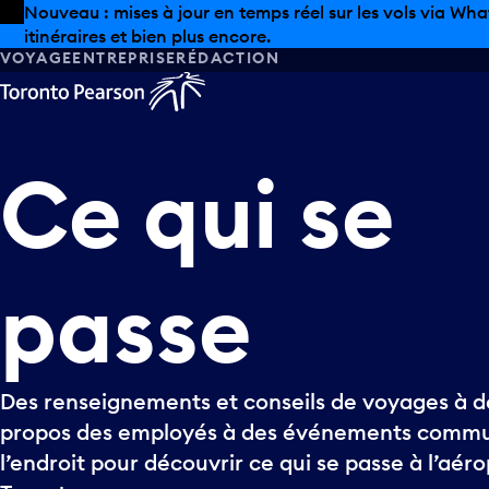
Skip to offers
Passer au contenu principal
Les aubaines estivales sont arrivées chez Pearson. Maga
VOYAGE
ENTREPRISE
RÉDACTION
Ce
qui
se
passe
Des renseignements et conseils de voyages à de
propos des employés à des événements commun
l’endroit pour découvrir ce qui se passe à l’aér