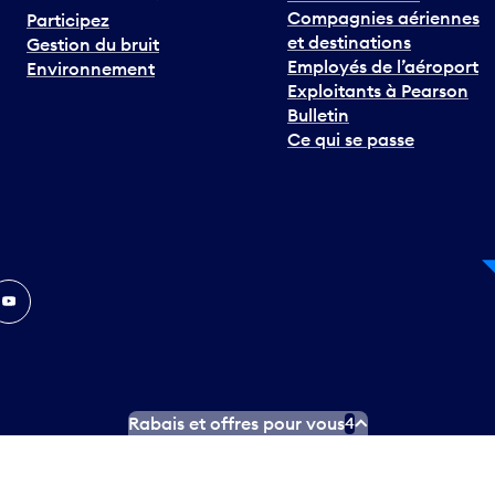
Compagnies aériennes
Participez
et destinations
Gestion du bruit
Employés de l’aéroport
Environnement
Exploitants à Pearson
Bulletin
Ce qui se passe
In
ouTube
Rabais et offres pour vous
4
ngues officielles
Conditions d’utilisation des médias sociaux
C
ity.