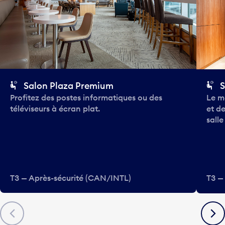
Salon Plaza Premium
S
Profitez des postes informatiques ou des
Le m
téléviseurs à écran plat.
et de
salle
T3 — Après-sécurité (CAN/INTL)
T3 —
Précédent
Suiva