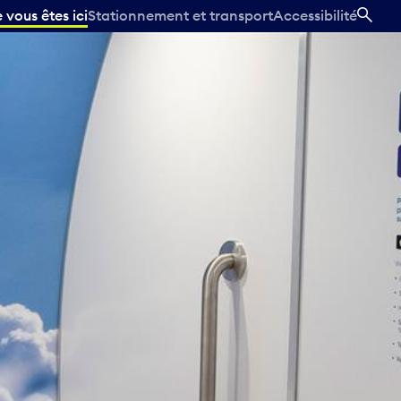
vous êtes ici
Stationnement et transport
Accessibilité
REC