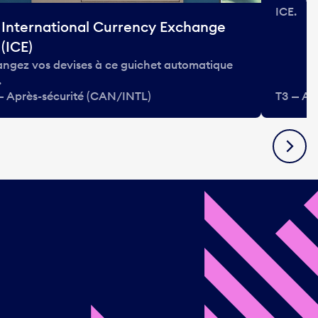
ICE.
International Currency Exchange
(ICE)
ngez vos devises à ce guichet automatique
.
— Après-sécurité (CAN/INTL)
T3 — Ap
Suivan