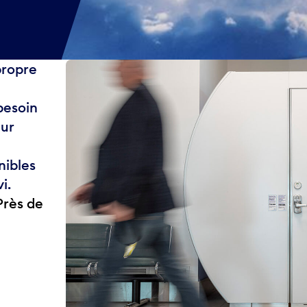
propre
besoin
eur
nibles
i.
Près de