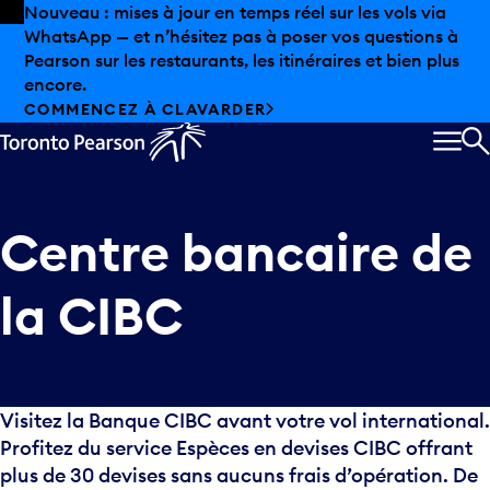
Skip to offers
Passer au contenu principal
Nouveau : mises à jour en temps réel sur les vols via
WhatsApp — et n’hésitez pas à poser vos questions à
Pearson sur les restaurants, les itinéraires et bien plus
encore.
COMMENCEZ À CLAVARDER
MEN
R
Centre bancaire de
la CIBC
Visitez la Banque CIBC avant votre vol international.
Profitez du service Espèces en devises CIBC offrant
plus de 30 devises sans aucuns frais d’opération. De