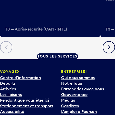
T3 — Après-sécurité (CAN/INTL)
T3 —
Précédent
Suiva
TOUS LES SERVICES
VOYAGE
ENTREPRISE
Centre d’information
Qui nous sommes
Départs
Notre futur
Arrivées
Partenariat avec nous
Les liaisons
Gouvernance
Pendant que vous êtes ici
Médias
Stationnement et transport
Carrières
Accessibilité
L’emploi à Pearson