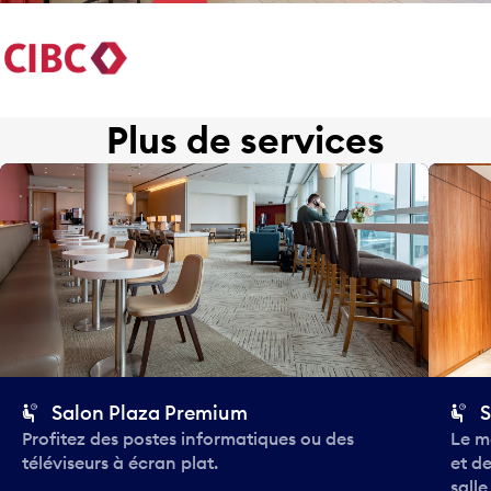
Plus de services
Salon Plaza Premium
S
Profitez des postes informatiques ou des
Le m
téléviseurs à écran plat.
et de
salle