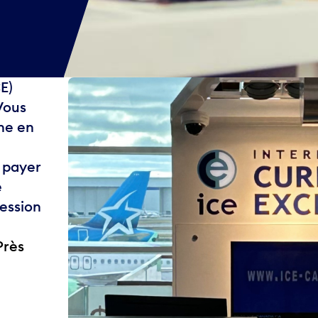
E)
Vous
ne en
 payer
e
session
Près