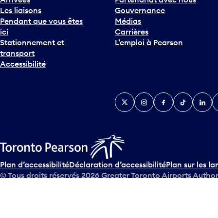
Les liaisons
Gouvernance
Pendant que vous êtes
Médias
ici
Carrières
Stationnement et
L’emploi à Pearson
transport
Accessibilité
Twitter
Instagram
Facebook
TikTok
Linked
Y
Plan d’accessibilité
Déclaration d’accessibilité
Plan sur les la
© Tous droits réservés
2026
Greater Toronto Airports Author