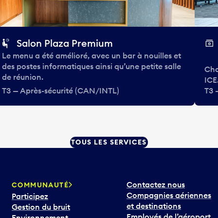
Salon Plaza Premium
Le menu a été amélioré, avec un bar à nouilles et
des postes informatiques ainsi qu’une petite salle
Cha
de réunion.
ICE
T3 — Après-sécurité (CAN/INTL)
T3 
TOUS LES SERVICES
Contactez nous
COMMUNAUTÉ
Compagnies aériennes
Participez
et destinations
Gestion du bruit
Employés de l’aéroport
Environnement