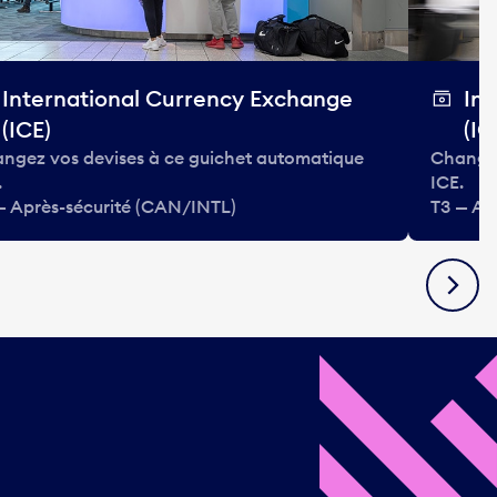
International Currency Exchange
In
(ICE)
(IC
ngez vos devises à ce guichet automatique
Changez
.
ICE.
— Après-sécurité (CAN/INTL)
T3 — Ap
Suivan