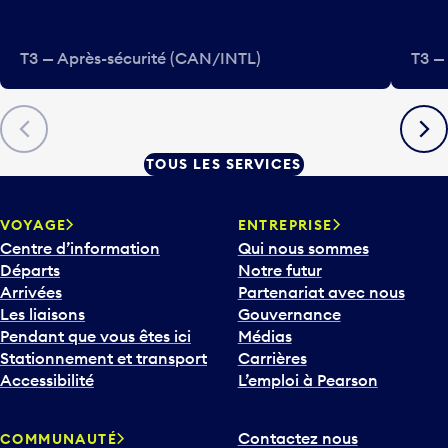
T3 — Après-sécurité (CAN/INTL)
T3 —
Précédent
Suiva
TOUS LES SERVICES
VOYAGE
ENTREPRISE
Centre d’information
Qui nous sommes
Départs
Notre futur
Arrivées
Partenariat avec nous
Les liaisons
Gouvernance
Pendant que vous êtes ici
Médias
Stationnement et transport
Carrières
Accessibilité
L’emploi à Pearson
Contactez nous
COMMUNAUTÉ