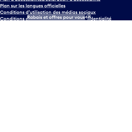
Plan sur les langues officielles
Conditions d’utilisation des médias sociaux
Rabais et offres pour vous
4
Conditions d’utilisation
Politique de confidentialité
© Tous droits réservés
2026
Greater Toronto Airports
Authority.