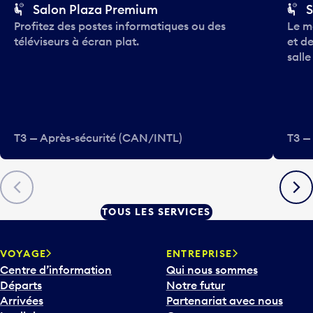
Salon Plaza Premium
S
Profitez des postes informatiques ou des
Le m
téléviseurs à écran plat.
et de
salle
T3 — Après-sécurité (CAN/INTL)
T3 —
Précédent
Suiva
TOUS LES SERVICES
VOYAGE
ENTREPRISE
Centre d’information
Qui nous sommes
Départs
Notre futur
Arrivées
Partenariat avec nous