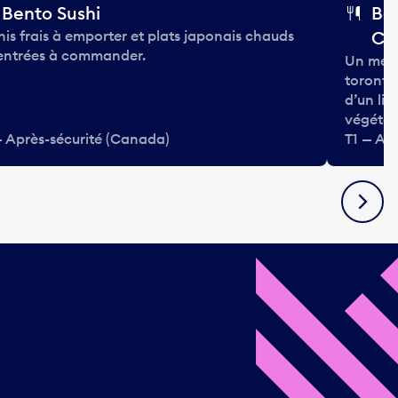
Bento Sushi
Bo
his frais à emporter et plats japonais chauds
Ca
entrées à commander.
Un menu 
torontoi
d’un li
végétar
— Après-sécurité (Canada)
T1 — Ap
Suivan