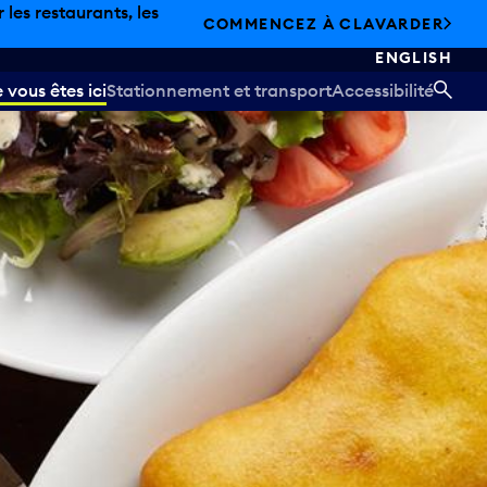
les restaurants, les
COMMENCEZ À CLAVARDER
ENGLISH
vous êtes ici
Stationnement et transport
Accessibilité
REC