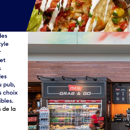
des
tyle
r
eet
s
des
u pub,
s choix
bles.
 de la