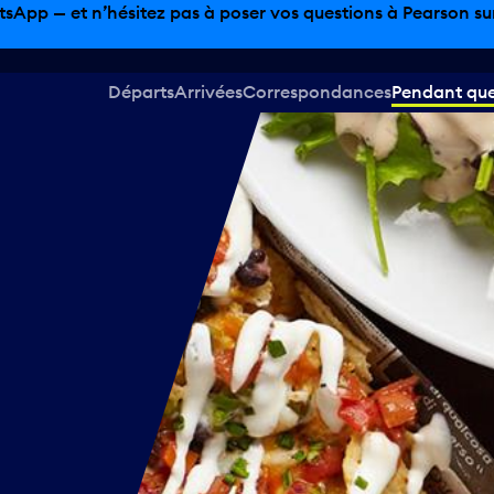
tsApp — et n’hésitez pas à poser vos questions à Pearson sur 
Départs
Arrivées
Correspondances
Pendant que 