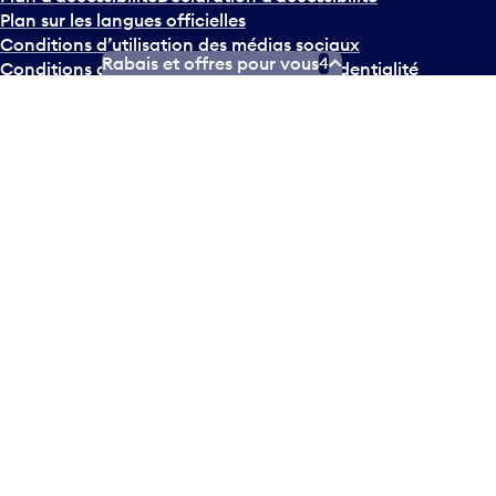
Plan sur les langues officielles
Conditions d’utilisation des médias sociaux
Rabais et offres pour vous
4
Conditions d’utilisation
Politique de confidentialité
© Tous droits réservés
2026
Greater Toronto Airports
Authority.