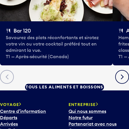
Bar 120
Savourez des plats réconfortants et sirotez
Hamb
votre vin ou votre cocktail préféré tout en
frite
admirant la vue.
class
T1 — Après-sécurité (Canada)
T1 —
Précédent
Suiva
TOUS LES ALIMENTS ET BOISSONS
VOYAGE
ENTREPRISE
Centre d’information
Qui nous sommes
Départs
Notre futur
Arrivées
Partenariat avec nous