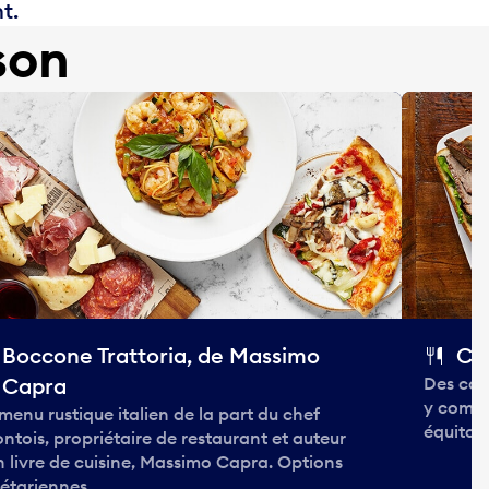
t.
son
Boccone Trattoria, de Massimo
Ca
Capra
Des coll
y compri
menu rustique italien de la part du chef
équitabl
ontois, propriétaire de restaurant et auteur
n livre de cuisine, Massimo Capra. Options
étariennes.