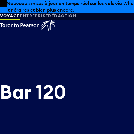
Skip to offers
Passer au contenu principal
Nouveau : mises à jour en temps réel sur les vols via Wha
itinéraires et bien plus encore.
VOYAGE
ENTREPRISE
RÉDACTION
Bar 120