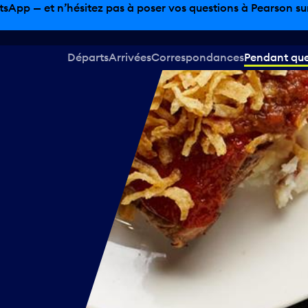
tsApp — et n’hésitez pas à poser vos questions à Pearson sur 
Départs
Arrivées
Correspondances
Pendant que 