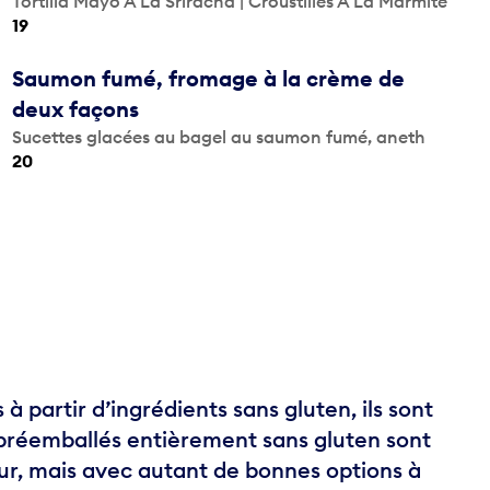
Tortilla Mayo À La Sriracha | Croustilles À La Marmite
19
Saumon fumé, fromage à la crème de
deux façons
Sucettes glacées au bagel au saumon fumé, aneth
20
 partir d’ingrédients sans gluten, ils sont
 préemballés entièrement sans gluten sont
our, mais avec autant de bonnes options à