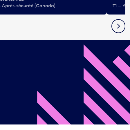
— Après-sécurité (Canada)
T1 — Ap
Suivan