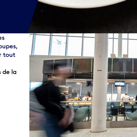
es
soupes,
r tout
 de la