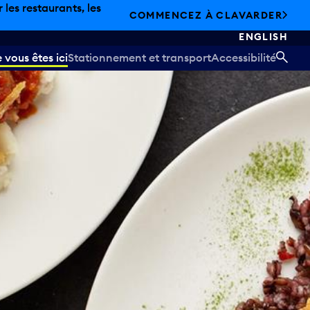
les restaurants, les
COMMENCEZ À CLAVARDER
ENGLISH
vous êtes ici
Stationnement et transport
Accessibilité
REC