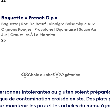
22
Baguette « French Dip »
Baguette | Roti De Bœuf | Vinaigre Balsamique Aux
Oignons Rouges | Provolone | Dijonnaise | Sauce Au
Jus | Croustilles À La Marmite
25
Choix du chef
Végétarien
CDC
V
sonnes intolérantes au gluten soient préparés à
que de contamination croisée existe. Des plats
r maintenir les prix et les articles du menu à j