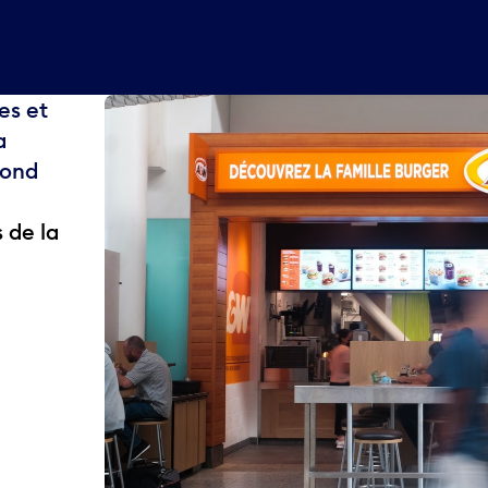
es et
a
yond
 de la