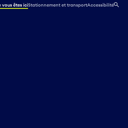
vous êtes ici
Stationnement et transport
Accessibilité
REC