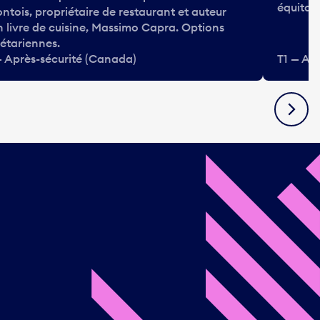
équitabl
ontois, propriétaire de restaurant et auteur
n livre de cuisine, Massimo Capra. Options
étariennes.
— Après-sécurité (Canada)
T1 — Ap
Suivan