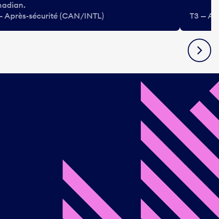
adian.
— Après-sécurité (CAN/INTL)
T3 — Ap
Suivan