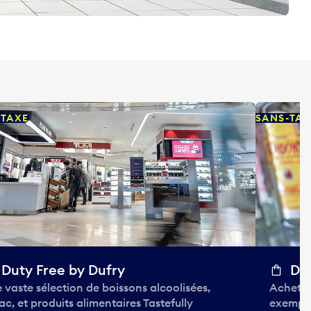
-TAXE
SANS-TAX
Duty Free by Dufry
Dut
 vaste sélection de boissons alcoolisées,
Achetez
ac, et produits alimentaires Tastefully
exempts