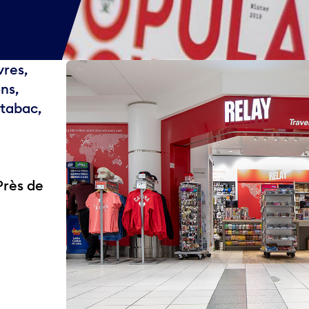
vres,
ns,
 tabac,
Près de