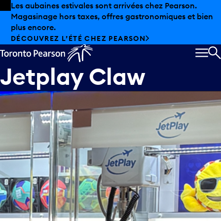
Skip to offers
Passer au contenu principal
Les aubaines estivales sont arrivées chez Pearson.
Magasinage hors taxes, offres gastronomiques et bien
plus encore.
DÉCOUVREZ L’ÉTÉ CHEZ PEARSON
MEN
R
Jetplay Claw