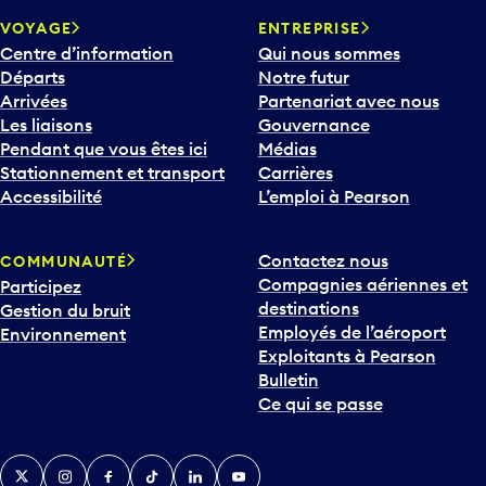
VOYAGE
ENTREPRISE
Centre d’information
Qui nous sommes
Départs
Notre futur
Arrivées
Partenariat avec nous
Les liaisons
Gouvernance
Pendant que vous êtes ici
Médias
Stationnement et transport
Carrières
Accessibilité
L’emploi à Pearson
Contactez nous
COMMUNAUTÉ
Compagnies aériennes et
Participez
destinations
Gestion du bruit
Employés de l’aéroport
Environnement
Exploitants à Pearson
Bulletin
Ce qui se passe
Twitter
Instagram
Facebook
TikTok
LinkedIn
YouTube