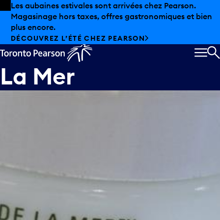
Skip to offers
Passer au contenu principal
Les aubaines estivales sont arrivées chez Pearson.
Magasinage hors taxes, offres gastronomiques et bien
plus encore.
DÉCOUVREZ L’ÉTÉ CHEZ PEARSON
MEN
R
La Mer