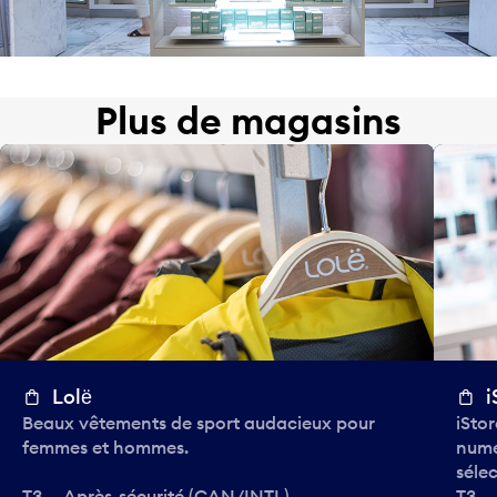
Plus de magasins
Lolё
i
Beaux vêtements de sport audacieux pour
iStor
femmes et hommes.
numé
séle
T3 — Après-sécurité (CAN/INTL)
T3 —