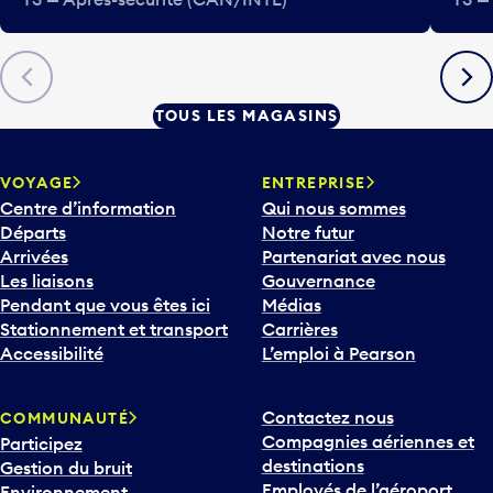
Précédent
Suiva
TOUS LES MAGASINS
VOYAGE
ENTREPRISE
Centre d’information
Qui nous sommes
Départs
Notre futur
Arrivées
Partenariat avec nous
Les liaisons
Gouvernance
Pendant que vous êtes ici
Médias
Stationnement et transport
Carrières
Accessibilité
L’emploi à Pearson
Contactez nous
COMMUNAUTÉ
Compagnies aériennes et
Participez
destinations
Gestion du bruit
Employés de l’aéroport
Environnement