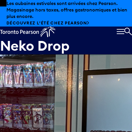
Skip to offers
Passer au contenu principal
Les aubaines estivales sont arrivées chez Pearson.
Magasinage hors taxes, offres gastronomiques et bien
plus encore.
DÉCOUVREZ L’ÉTÉ CHEZ PEARSON
MEN
R
Neko Drop