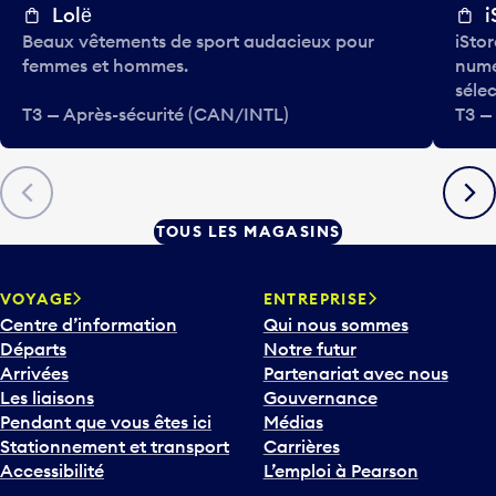
Lolё
i
Beaux vêtements de sport audacieux pour
iStor
femmes et hommes.
numé
séle
T3 — Après-sécurité (CAN/INTL)
T3 —
Précédent
Suiva
TOUS LES MAGASINS
VOYAGE
ENTREPRISE
Centre d’information
Qui nous sommes
Départs
Notre futur
Arrivées
Partenariat avec nous
Les liaisons
Gouvernance
Pendant que vous êtes ici
Médias
Stationnement et transport
Carrières
Accessibilité
L’emploi à Pearson