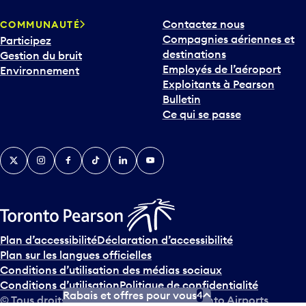
Contactez nous
COMMUNAUTÉ
Compagnies aériennes et
Participez
destinations
Gestion du bruit
Employés de l’aéroport
Environnement
Exploitants à Pearson
Bulletin
Ce qui se passe
Twitter
Instagram
Facebook
TikTok
LinkedIn
YouTube
Plan d’accessibilité
Déclaration d’accessibilité
Plan sur les langues officielles
Conditions d’utilisation des médias sociaux
Conditions d’utilisation
Politique de confidentialité
Rabais et offres pour vous
4
© Tous droits réservés
2026
Greater Toronto Airports