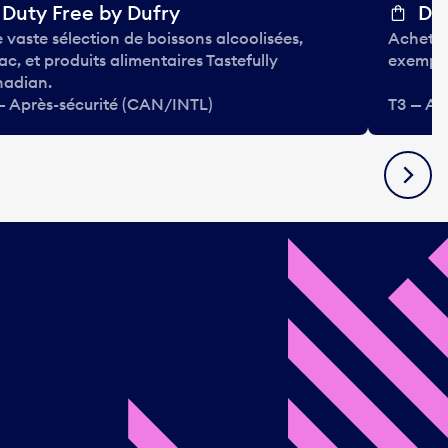
Duty Free by Dufry
Dut
 vaste sélection de boissons alcoolisées,
Achetez
ac, et produits alimentaires Tastefully
exempts
adian.
— Après-sécurité (CAN/INTL)
T3 — Ap
Suivan