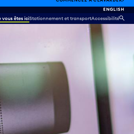
COMMENCEZ À CLAVARDER
ENGLISH
vous êtes ici
Stationnement et transport
Accessibilité
REC