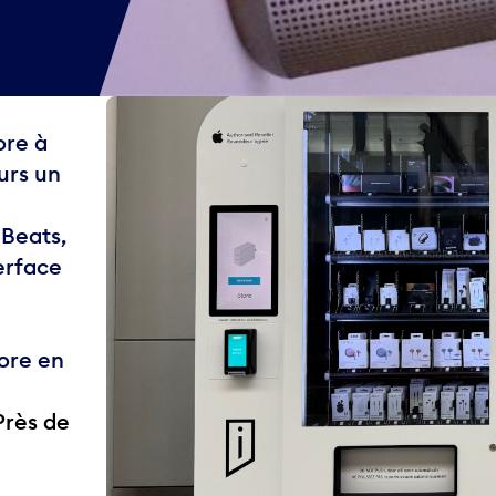
ore à
urs un
 Beats,
terface
ore en
Près de