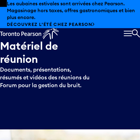
Skip to offers
Passer au contenu principal
Les aubaines estivales sont arrivées chez Pearson.
Magasinage hors taxes, offres gastronomiques et bien
plus encore.
DÉCOUVREZ L’ÉTÉ CHEZ PEARSON
MEN
R
Matériel
de
réunion
Documents, présentations,
résumés et vidéos des réunions du
Forum pour la gestion du bruit.