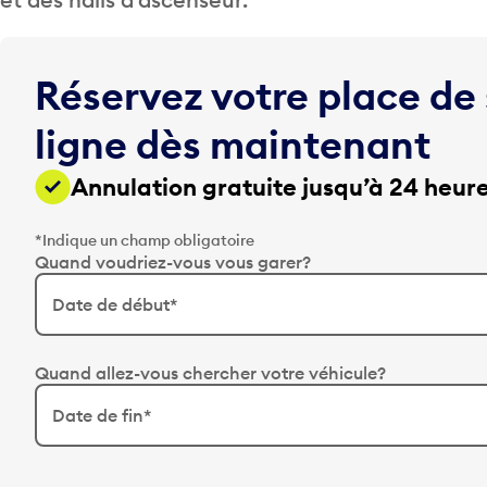
Réservez votre place de
ligne dès maintenant
Annulation gratuite jusqu’à 24 heure
*Indique un champ obligatoire
Quand voudriez-vous vous garer?
Date de début*
A
p
Quand allez-vous chercher votre véhicule?
p
Date de fin*
u
y
A
e
p