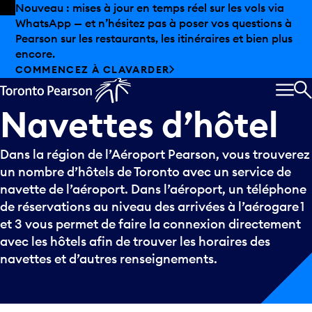
Skip to offers
Passer au contenu principal
Nouveau : mises à jour en temps réel sur les vols via
WhatsApp — et n’hésitez pas à poser vos questions à
Pearson sur les restaurants, les itinéraires et bien plus
encore.
COMMENCEZ À CLAVARDER
MEN
R
Navettes
d’hôtel
Dans la région de l’Aéroport Pearson, vous trouverez
un nombre d’hôtels de Toronto avec un service de
navette de l’aéroport. Dans l’aéroport, un téléphone
de réservations au niveau des arrivées à l’aérogare 1
et 3 vous permet de faire la connexion directement
avec les hôtels afin de trouver les horaires des
navettes et d’autres renseignements.