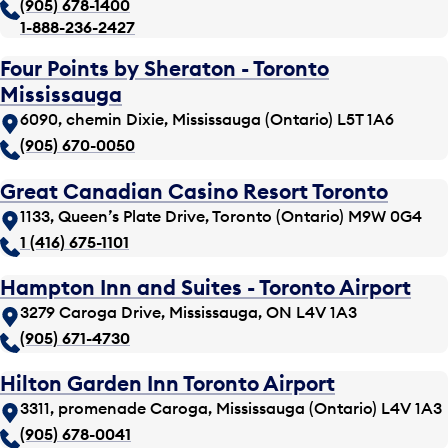
(905) 678-1400
1-888-236-2427
Four Points by Sheraton - Toronto
Mississauga
6090, chemin Dixie, Mississauga (Ontario) L5T 1A6
(905) 670-0050
Great Canadian Casino Resort Toronto
1133, Queen’s Plate Drive, Toronto (Ontario) M9W 0G4
1 (416) 675-1101
Hampton Inn and Suites - Toronto Airport
3279 Caroga Drive, Mississauga, ON L4V 1A3
(905) 671-4730
Hilton Garden Inn Toronto Airport
3311, promenade Caroga, Mississauga (Ontario) L4V 1A3
(905) 678-0041