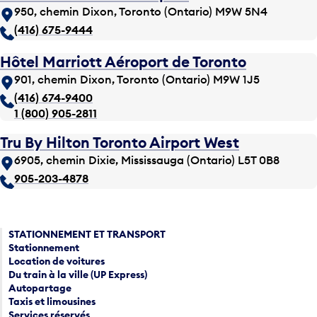
950, chemin Dixon, Toronto (Ontario) M9W 5N4
(416) 675-9444
Hôtel Marriott Aéroport de Toronto
901, chemin Dixon, Toronto (Ontario) M9W 1J5
(416) 674-9400
1 (800) 905-2811
Tru By Hilton Toronto Airport West
6905, chemin Dixie, Mississauga (Ontario) L5T 0B8
905-203-4878
STATIONNEMENT ET TRANSPORT
Stationnement
Location de voitures
Du train à la ville (UP Express)
Autopartage
Taxis et limousines
Services réservés