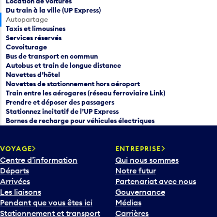
Location de voitures
Du train à la ville (UP Express)
Autopartage
Taxis et limousines
Services réservés
Covoiturage
Bus de transport en commun
Autobus et train de longue distance
Navettes d’hôtel
Navettes de stationnement hors aéroport
Train entre les aérogares (réseau ferroviaire Link)
Prendre et déposer des passagers
Stationnez incitatif de l’UP Express
Bornes de recharge pour véhicules électriques
VOYAGE
ENTREPRISE
Centre d’information
Qui nous sommes
Départs
Notre futur
Arrivées
Partenariat avec nous
Les liaisons
Gouvernance
Pendant que vous êtes ici
Médias
Stationnement et transport
Carrières