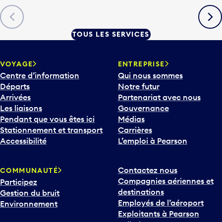
Précédent
Suiva
TOUS LES SERVICES
VOYAGE
ENTREPRISE
Centre d’information
Qui nous sommes
Départs
Notre futur
Arrivées
Partenariat avec nous
Les liaisons
Gouvernance
Pendant que vous êtes ici
Médias
Stationnement et transport
Carrières
Accessibilité
L’emploi à Pearson
Contactez nous
COMMUNAUTÉ
Compagnies aériennes et
Participez
destinations
Gestion du bruit
Employés de l’aéroport
Environnement
Exploitants à Pearson