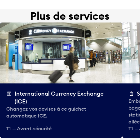
Plus de services
International Currency Exchange
S
(ICE)
Emba
baga
Changez vos devises à ce guichet
stat
automatique ICE.
allée
T1 — Avant-sécurité
T1 —