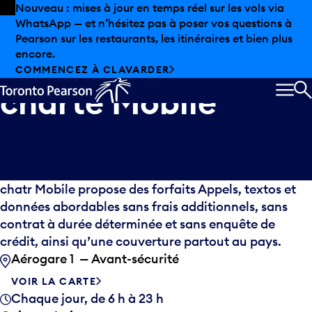
Skip to offers
Passer au contenu principal
Nouveau : mises à jour en temps réel sur les vols via
WhatsApp — et n’hésitez pas à poser vos questions à
Pearson sur les restaurants, les itinéraires et bien plus
encore.
COMMENCEZ À CLAVARDER
charte Mobile
MEN
R
chatr Mobile propose des forfaits Appels, textos et
données abordables sans frais additionnels, sans
contrat à durée déterminée et sans enquête de
crédit, ainsi qu’une couverture partout au pays.
Aérogare 1 — Avant-sécurité
VOIR LA CARTE
Chaque jour, de 6 h à 23 h