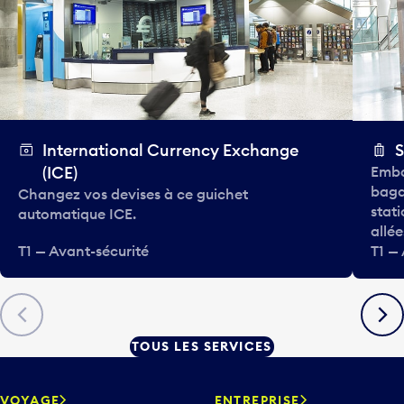
International Currency Exchange
S
(ICE)
Emba
baga
Changez vos devises à ce guichet
stat
automatique ICE.
allée
T1 — Avant-sécurité
T1 —
Précédent
Suiva
TOUS LES SERVICES
VOYAGE
ENTREPRISE