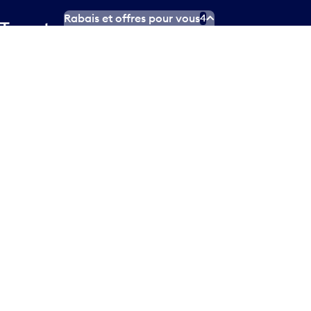
Rabais et offres pour vous
4
Plan d’accessibilité
Déclaration d’accessibilité
Plan sur les langues officielles
Conditions d’utilisation des médias sociaux
Conditions d’utilisation
Politique de confidentialité
© Tous droits réservés
2026
Greater Toronto Airports
Authority.