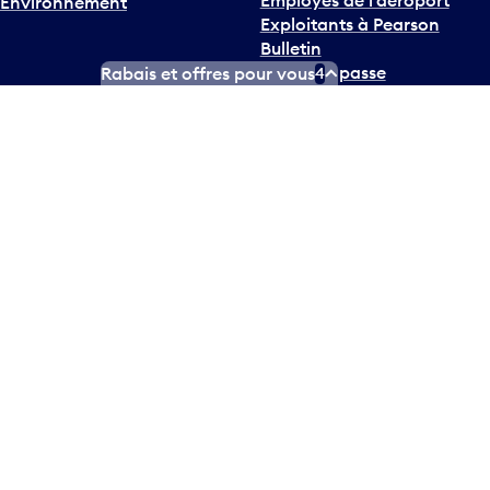
Environnement
Exploitants à Pearson
Bulletin
Ce qui se passe
Rabais et offres pour vous
4
Twitter
Instagram
Facebook
TikTok
LinkedIn
YouTube
Plan d’accessibilité
Déclaration d’accessibilité
Plan sur les langues officielles
Conditions d’utilisation des médias sociaux
Conditions d’utilisation
Politique de confidentialité
© Tous droits réservés
2026
Greater Toronto Airports
Authority.