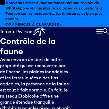
Skip to offers
Passer au contenu principal
Nouveau : mises à jour en temps réel sur les vols via
WhatsApp — et n’hésitez pas à poser vos questions à
Pearson sur les restaurants, les itinéraires et bien plus
encore.
COMMENCEZ À CLAVARDER
MEN
R
Contrôle
de
la
faune
Avec environ un tiers de notre
propriété qui est recouverte par
de l’herbe, les plaines inondables
et les terres louées à des fins
agricoles, la présence de la faune
est tout à fait normale. En fait, le
ruisseau Etobicoke offre une
grande étendue tranquille
d’habitats pour les oiseaux et agit