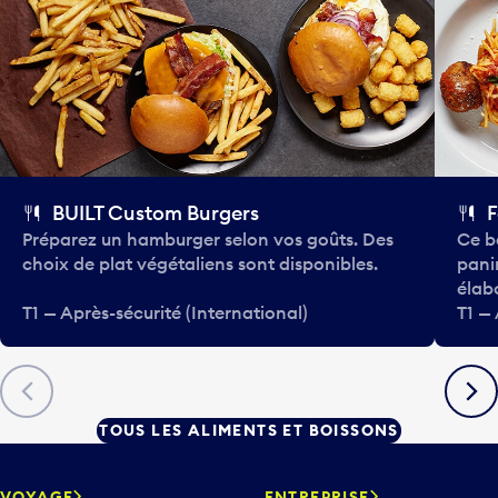
BUILT Custom Burgers
F
Préparez un hamburger selon vos goûts. Des
Ce b
choix de plat végétaliens sont disponibles.
pani
élab
T1 — Après-sécurité (International)
T1 — 
Précédent
Suiva
TOUS LES ALIMENTS ET BOISSONS
VOYAGE
ENTREPRISE