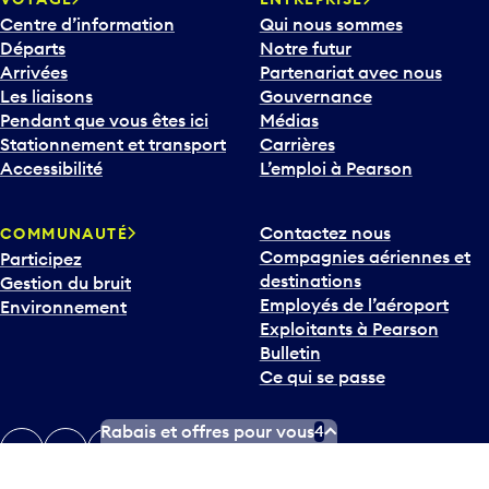
Centre d’information
Qui nous sommes
Départs
Notre futur
Arrivées
Partenariat avec nous
Les liaisons
Gouvernance
Pendant que vous êtes ici
Médias
Stationnement et transport
Carrières
Accessibilité
L’emploi à Pearson
Contactez nous
COMMUNAUTÉ
Compagnies aériennes et
Participez
destinations
Gestion du bruit
Employés de l’aéroport
Environnement
Exploitants à Pearson
Bulletin
Ce qui se passe
Rabais et offres pour vous
4
Twitter
Instagram
Facebook
TikTok
LinkedIn
YouTube