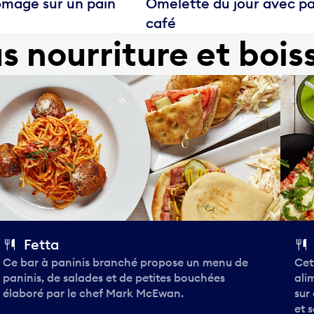
omage sur un pain
Omelette du jour avec pai
café
us nourriture et bois
Fetta
Ce bar à paninis branché propose un menu de
Cet
paninis, de salades et de petites bouchées
ali
élaboré par le chef Mark McEwan.
sur
et 