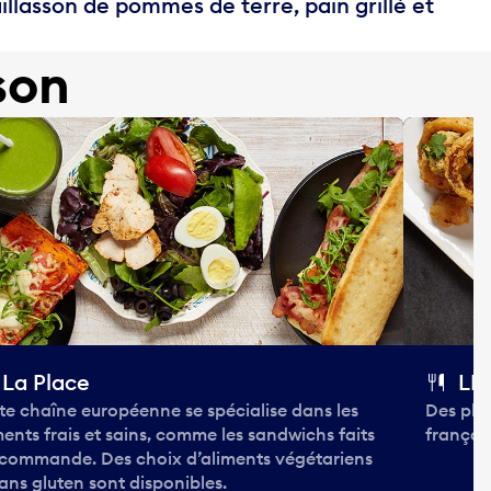
llasson de pommes de terre, pain grillé et
son
La Place
LEE
te chaîne européenne se spécialise dans les
Des plat
ments frais et sains, comme les sandwichs faits
français
 commande. Des choix d’aliments végétariens
sans gluten sont disponibles.