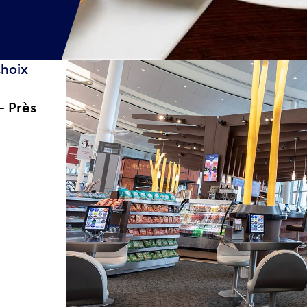
choix
— Près