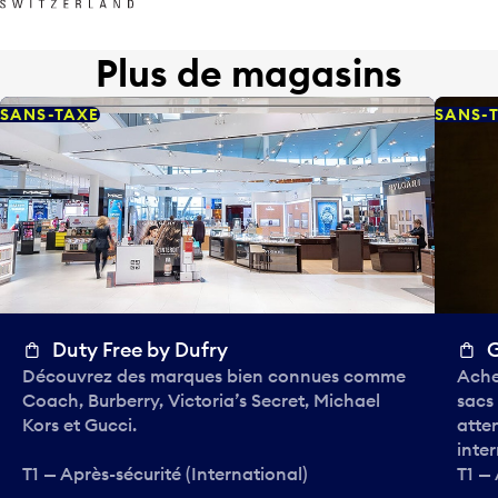
Plus de magasins
SANS-TAXE
SANS-
Duty Free by Dufry
Découvrez des marques bien connues comme
Ache
Coach, Burberry, Victoria’s Secret, Michael
sacs
Kors et Gucci.
atte
inter
T1 — Après-sécurité (International)
T1 — 