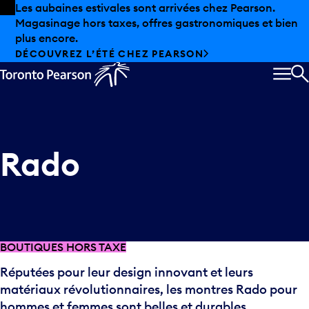
Skip to offers
Passer au contenu principal
Les aubaines estivales sont arrivées chez Pearson.
Magasinage hors taxes, offres gastronomiques et bien
plus encore.
DÉCOUVREZ L’ÉTÉ CHEZ PEARSON
MEN
R
Rado
BOUTIQUES HORS TAXE
Réputées pour leur design innovant et leurs
matériaux révolutionnaires, les montres Rado pour
hommes et femmes sont belles et durables.