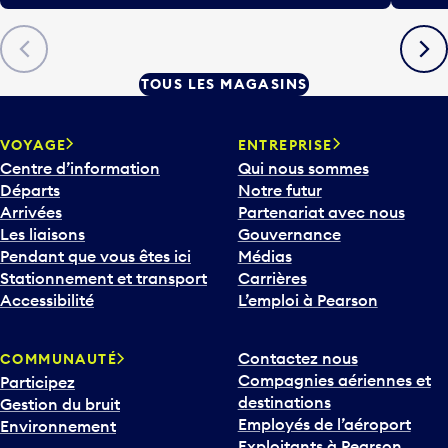
Précédent
Suiva
TOUS LES MAGASINS
VOYAGE
ENTREPRISE
Centre d’information
Qui nous sommes
Départs
Notre futur
Arrivées
Partenariat avec nous
Les liaisons
Gouvernance
Pendant que vous êtes ici
Médias
Stationnement et transport
Carrières
Accessibilité
L’emploi à Pearson
Contactez nous
COMMUNAUTÉ
Compagnies aériennes et
Participez
destinations
Gestion du bruit
Employés de l’aéroport
Environnement
Exploitants à Pearson