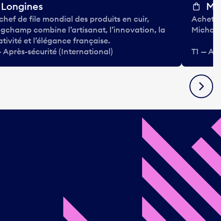
Longines
Mi
chef de file mondial des produits en cuir,
Achetez
gchamp combine l’artisanat, l’innovation, la
Michael
ativité et l’élégance française.
— Après-sécurité (International)
T1 — Apr
Suivan