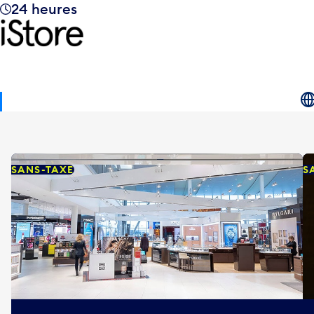
24 heures
SANS-TAXE
S