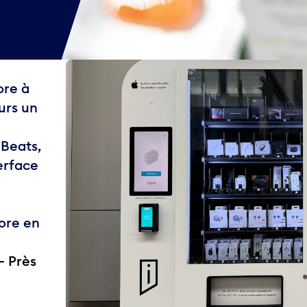
ore à
urs un
 Beats,
terface
ore en
— Près